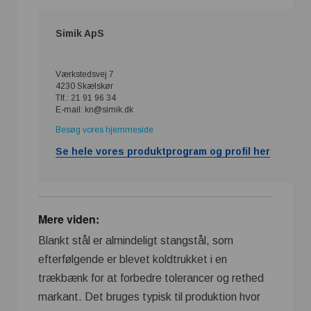
Simik ApS
Værkstedsvej 7
4230 Skælskør
Tlf.: 21 91 96 34
E-mail: kn@simik.dk
Besøg vores hjemmeside
Se hele vores produktprogram og profil her
Mere viden:
Blankt stål er almindeligt stangstål, som
efterfølgende er blevet koldtrukket i en
trækbænk for at forbedre tolerancer og rethed
markant. Det bruges typisk til produktion hvor