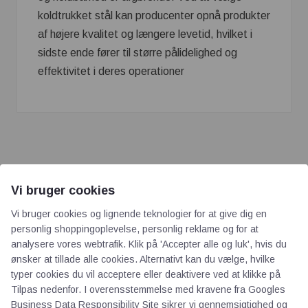
koldtrukket stål kan producenter opnå produkter
af højere kvalitet og længere levetid, hvilket i
sidste ende fører til større pålidelighed og
effektivitet i deres operationer
Vi bruger cookies
Vi bruger cookies og lignende teknologier for at give dig en
AOT
personlig shoppingoplevelse, personlig reklame og for at
analysere vores webtrafik. Klik på 'Accepter alle og luk', hvis du
ønsker at tillade alle cookies. Alternativt kan du vælge, hvilke
Om os
typer cookies du vil acceptere eller deaktivere ved at klikke på
Priser
Tilpas nedenfor. I overensstemmelse med kravene fra
Googles
Kontakt
Business Data Responsibility Site
sikrer vi gennemsigtighed og