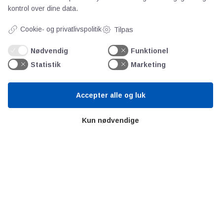
kontrol over dine data.
Persondata
Cookie- og privatlivspolitik
Tilpas
Videncentre
Nødvendig
Funktionel
Statistik
Marketing
Teknologisk Institut
Bitva
Accepter alle og luk
Videncentre
Litteratur
Kun nødvendige
Forkortelser
Ståbi
Værd at besøge
Alltomteknikindustrin
Altombyen